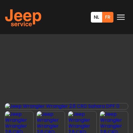
NL
FR