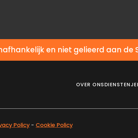
Lichtmetalen velgen
nafhankelijk en niet gelieerd aan de 
OVER ONS
DIENSTEN
JE
ivacy Policy
-
Cookie Policy