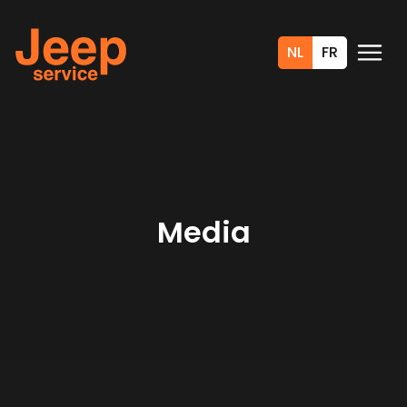
NL
FR
Media