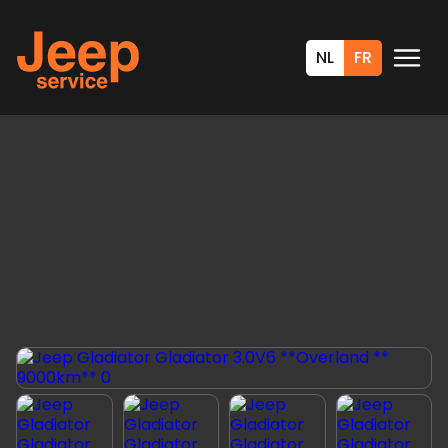
NL
FR