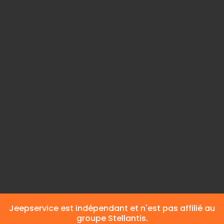
Intérieur couleur
Noir
Intérieur
Cuir
Classe d'émission
Euro 6d
Carburant
Diesel
Émissions de CO2
8,8 l/100 km (mixte)
Jeepservice est indépendant et n'est pas affilié au
groupe Stellantis.