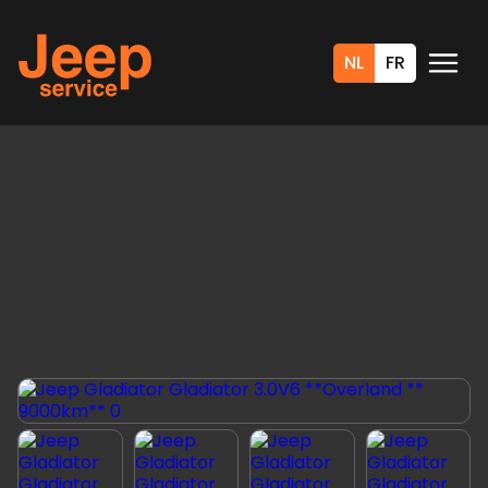
NL
FR