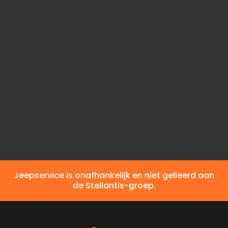
Interieur
Volledig leder
Emissieklasse
Euro 6d
Brandstof
Diesel
CO2-emissie
8,8 l/100 km (comb.)
Jeepservice is onafhankelijk en niet gelieerd aan
de Stellantis-groep.