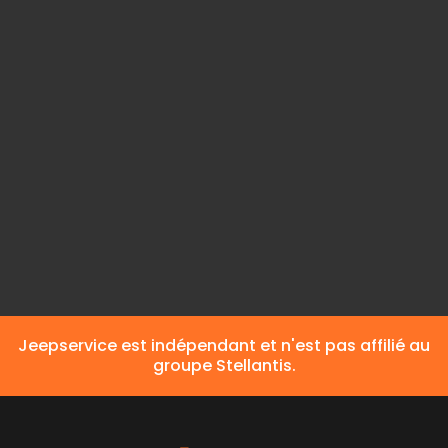
Intérieur couleur
Noir
Classe d'émission
Euro 6d
Carburant
Electrique/Essence
Carburant différent
Électrique
Jeepservice est indépendant et n'est pas affilié au
groupe Stellantis.