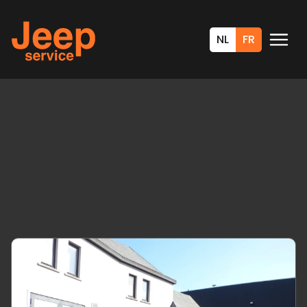
NL
FR