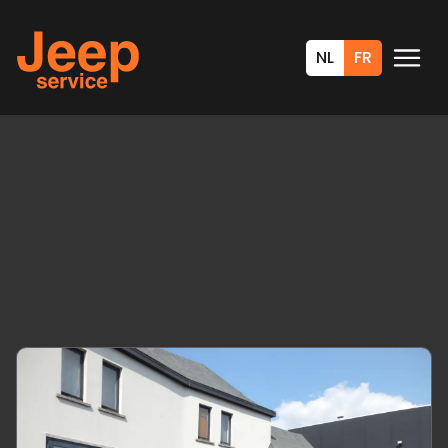
NL
FR