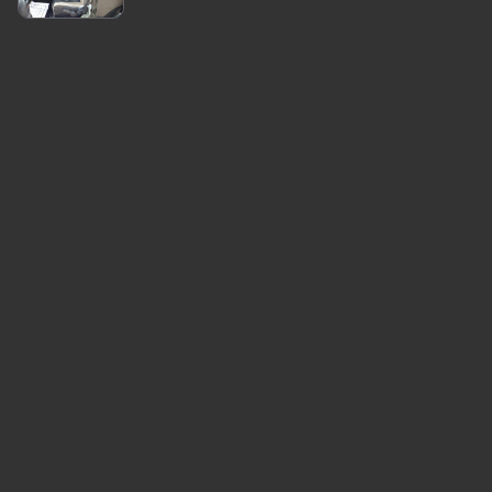
Inschrijving:
03/2016,
Kilometerstand:
75.533 km
Aandrijving:
Diesel, automatische
transmissie, 2.8L, 147 kW/200 PS
Comfort & Gemak:
Automatische