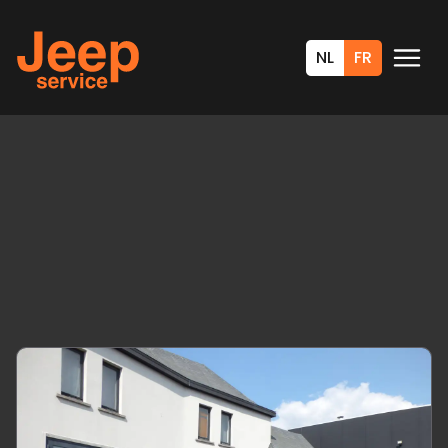
NL
FR