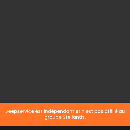
Couleur du corps
Noir
Intérieur couleur
Noir
Carburant
Diesel
Jeepservice est indépendant et n'est pas affilié au
groupe Stellantis.