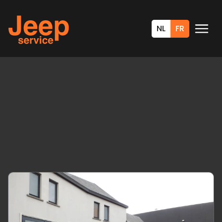
NL
FR