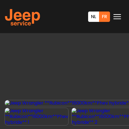
NL
FR