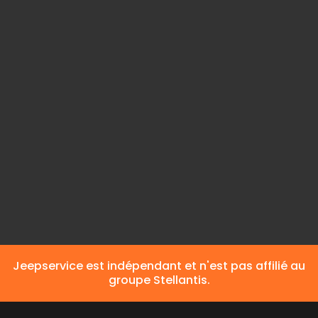
Intérieur couleur
Intérieur
Classe d'émission
Carburant
Carburant différent
Jeepservice est indépendant et n'est pas affilié au
groupe Stellantis.