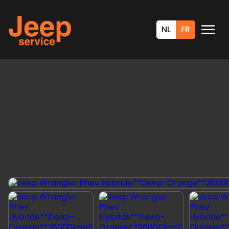
NL
FR