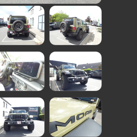
Coul
Intér
Carb
Carb