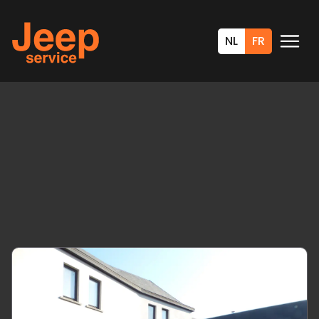
NL
FR