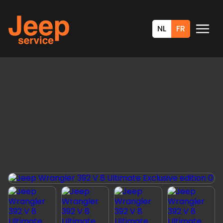
NL
FR