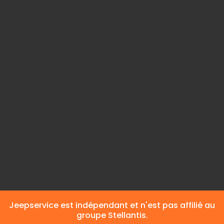
Couleur du corps
Noir
Intérieur
Cuir
Carburant
Essence
Jeepservice est indépendant et n'est pas affilié au
groupe Stellantis.