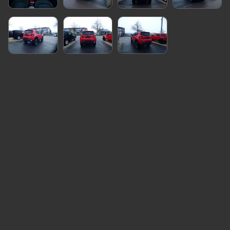
Jeep renegade **Trailhawk 4x4 edition** 119000km**
2.0 Crd diesel
Flame red
Servo
Abs