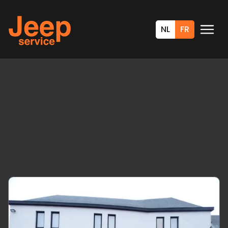
NL
FR