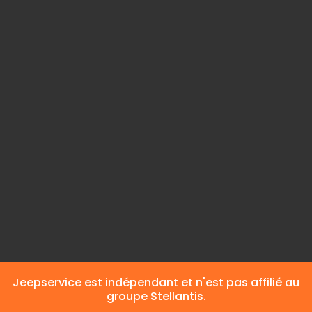
Couleur du corps
Gri
Intérieur couleur
Noi
Intérieur
Cui
Classe d'émission
Euro 6
Carburant
Diese
Émissions de CO2
8,8 l/100 km (mixte
Jeepservice est indépendant et n'est pas affilié au
groupe Stellantis.