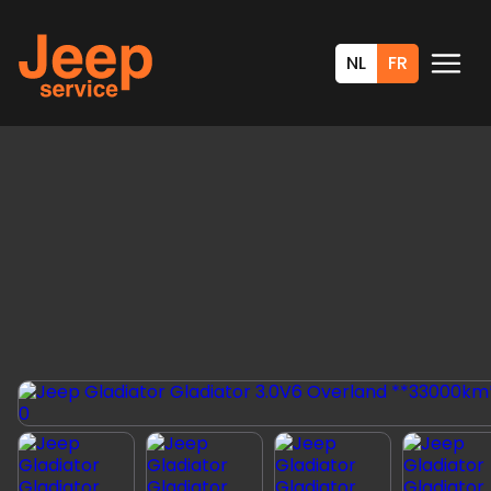
NL
FR