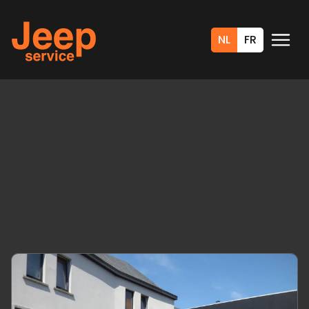
NL
FR