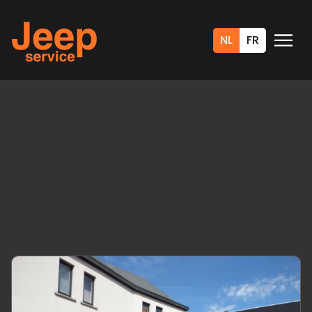
NL
FR