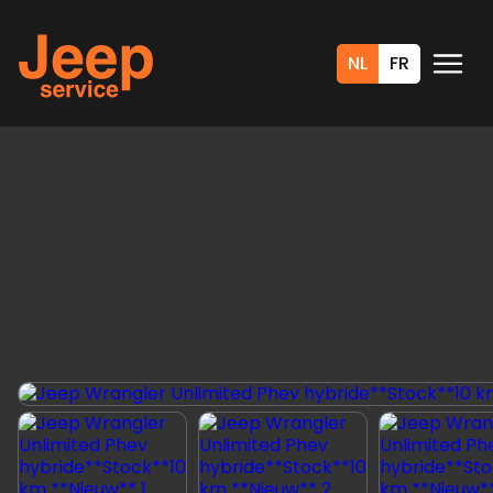
NL
FR