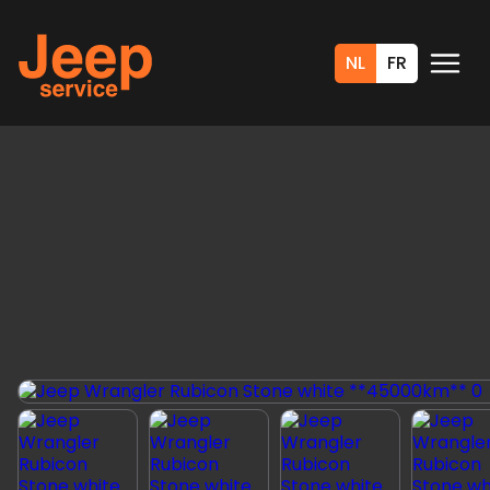
NL
FR