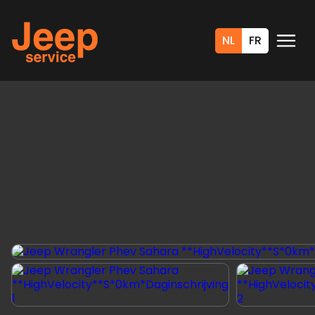
NL
FR