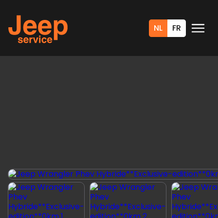
NL
FR