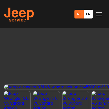
NL
FR