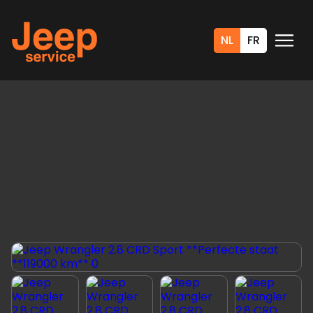
NL
FR