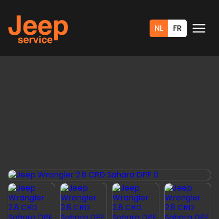
NL
FR