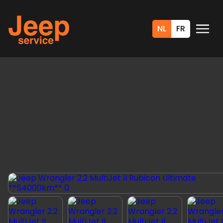
NL
FR