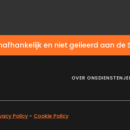
nafhankelijk en niet gelieerd aan de 
OVER ONS
DIENSTEN
JE
ivacy Policy
-
Cookie Policy