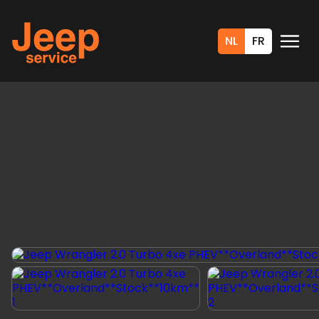
NL
FR