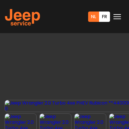
NL
FR