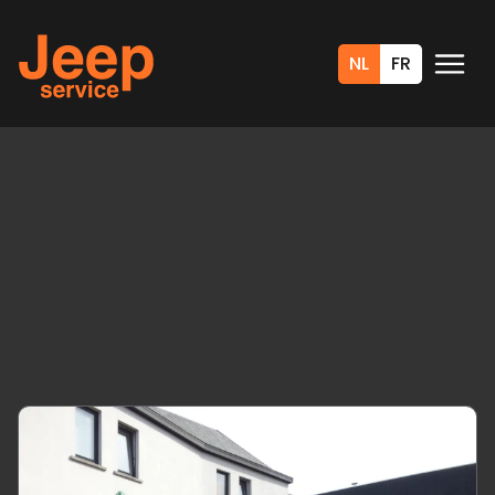
NL
FR